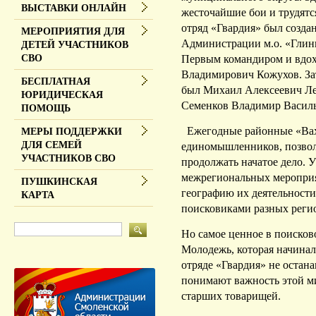
ВЫСТАВКИ ОНЛАЙН
жесточайшие бои и трудятс
отряд «Гвардия» был создан
МЕРОПРИЯТИЯ ДЛЯ
Администрации м.о. «Глин
ДЕТЕЙ УЧАСТНИКОВ
Первым командиром и вдох
СВО
Владимирович Кожухов. З
БЕСПЛАТНАЯ
был Михаил Алексеевич Лео
ЮРИДИЧЕСКАЯ
Семенков Владимир Васил
ПОМОЩЬ
Ежегодные районные «Вах
МЕРЫ ПОДДЕРЖКИ
ДЛЯ СЕМЕЙ
единомышленников, позвол
УЧАСТНИКОВ СВО
продолжать начатое дело. 
межрегиональных мероприя
ПУШКИНСКАЯ
географию их деятельности
КАРТА
поисковиками разных реги
Но самое ценное в поисков
Молодежь, которая начинал
отряде «Гвардия» не остан
понимают важность этой м
старших товарищей.