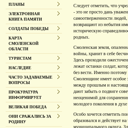
ПЛАНЫ
Следует отметить, что уч
- это не просто дань уваже
ЭЛЕКТРОННАЯ
самоотверженности людей, 
КНИГА ПАМЯТИ
возвращают из небытия име
СОЛДАТЫ ПОБЕДЫ
историческую справедливо
родных.
КАРТА
СМОЛЕНСКОЙ
Смоленская земля, опаленн
ОБЛАСТИ
войны, хранит в себе бесч
ТУРИСТАМ
Здесь проходили ожесточенн
лежат останки солдат, кот
НАСЛЕДИЕ
без вести. Именно поэтому
ЧАСТО ЗАДАВАЕМЫЕ
Смоленщине имеет особое з
ВОПРОСЫ
между прошлым и настоящи
дают забыть о подвиге сове
ПРОКУРАТУРА
неоценимой для сохранения
ИНФОРМИРУЕТ
молодого поколения в духе
ВЕЛИКАЯ ПОБЕДА
Особо хочется отметить по
ОНИ СРАЖАЛИСЬ ЗА
образовался и действует н
РОДИНУ
муниципального округа. Зде