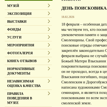
МУЗЕЙ
ДЕНЬ ПОИСКОВИКА
ЭКСПОЗИЦИЯ
18.02.2026
ВЫСТАВКИ
18 февраля – особенная дат
мы чествуем тех, кто посвя
ФОНДЫ
увековечения памяти о защ
УСЛУГИ
Смоленщины. Свой профес
поисковые отряды отмечают 
МЕРОПРИЯТИЯ
закреплён законодательно 
ФОТОГАЛЕРЕЯ
февраля выбрана не случай
Божьей Матери Взыскания п
КНИГА ОТЗЫВОВ
покровительница поисковик
НОРМАТИВНЫЕ
он не проходил, всегда в 
ДОКУМЕНТЫ
Взыскания погибших, пода
НЕЗАВИСИМАЯ
Смоленским и Дорогобужс
ОЦЕНКА КАЧЕСТВА
написана художниками Смо
семинарии, и является похо
ПРАВИЛА
поисковиками по всем экс
ПОВЕДЕНИЯ В
смоленской земле.
МУЗЕЕ