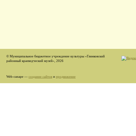
© Муниципальное бюджетное учреждение культуры «Глинковский
районный краеведческий музей», 2026
Web-canape —
создание сайтов
и
продвижение