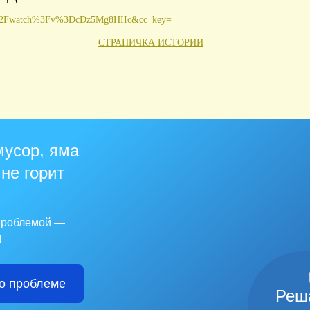
m%2Fwatch%3Fv%3DcDz5Mg8HIIc&cc_key=
СТРАНИЧКА ИСТОРИИ
мусор, яма
 не горит
 проблемой —
!
о проблеме
Реш