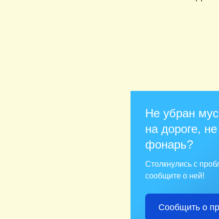
Не убран мус
на дороге, не
фонарь?
Столкнулись с про
сообщите о ней!
Сообщить о п