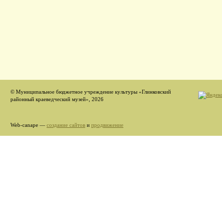
© Муниципальное бюджетное учреждение культуры «Глинковский
районный краеведческий музей», 2026
Web-canape —
создание сайтов
и
продвижение