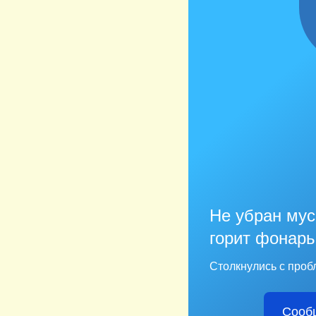
Не убран мус
горит фонарь
Столкнулись с проб
Сооб