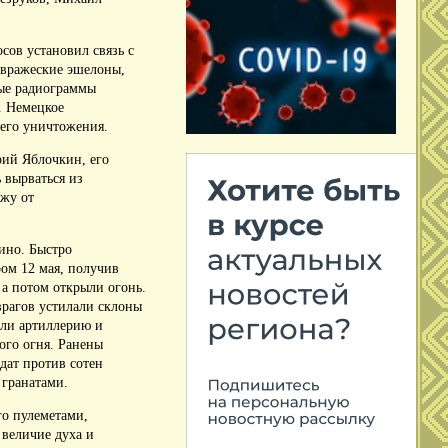
осов установил связь с
 вражеские эшелоны,
ые радиограммы
.
Немецкое
 его уничтожения.
ий Яблочкин, его
 вырваться из
ожу от
жино.
Быстро
ом 12 мая, получив
а потом открыли огонь.
врагов устилали склоны
ли артиллерию и
ого огня.
Ранены
дат против сотен
 гранатами.
го пулеметами,
величие духа и