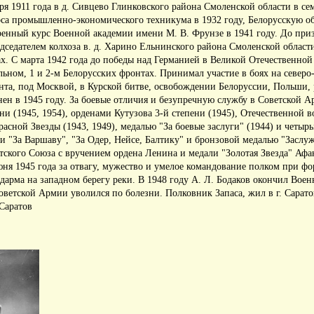
ря 1911 года в д.
Сивцево Глинковского района Смоленской области в сем
рса промышленно-экономического техникума в 1932 году, Белорусскую 
оренный курс Военной академии имени М.
В.
Фрунзе в 1941 году.
До при
дседателем колхоза в.
д.
Харино Ельнинского района Смоленской област
ах.
С марта 1942 года до победы над Германией в Великой Отечественной
льном, 1 и 2-м Белорусских фронтах.
Принимал участие в боях на северо
нта, под Москвой, в Курской битве, освобождении Белоруссии, Польши, 
нен в 1945 году.
За боевые отличия и безупречную службу в Советской 
и (1945, 1954), орденами Кутузова 3-й степени (1945), Отечественной 
расной Звезды (1943, 1949), медалью "За боевые заслуги" (1944) и четыр
и "За Варшаву", "За Одер, Нейсе, Балтику" и бронзовой медалью "Заслу
тского Союза с вручением ордена Ленина и медали "Золотая Звезда" Аф
ня 1945 года за отвагу, мужество и умелое командование полком при ф
дарма на западном берегу реки.
В 1948 году А.
Л.
Бодаков окончил Вое
оветской Армии уволился по болезни.
Полковник Запаса, жил в г.
Сарато
 Саратов