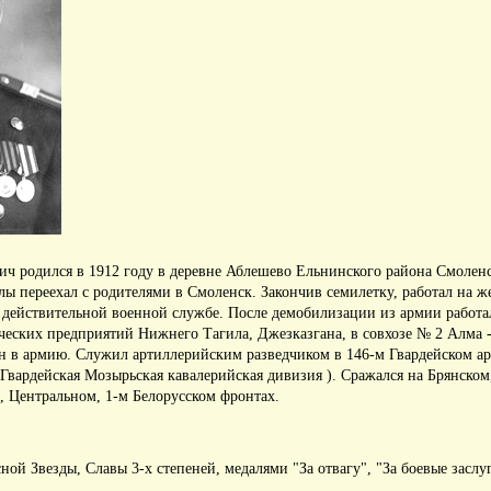
ч родился в 1912 году в деревне Аблешево Ельнинского района Смолен
лы переехал с родителями в Смоленск.
Закончив семилетку, работал на ж
а действительной военной службе.
После демобилизации из армии работ
ческих предприятий Нижнего Тагила, Джезказгана, в совхозе № 2 Алма -
ан в армию.
Служил артиллерийским разведчиком в 146-м Гвардейском ар
Гвардейская Мозырьская кавалерийская дивизия ).
Сражался на Брянском
, Центральном, 1-м Белорусском фронтах.
ой Звезды, Славы 3-х степеней, медалями "За отвагу", "За боевые заслу