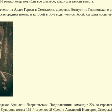
.
И только когда погибли все шестеро, фашисты заняли высоту.
ечено на Аллее Героев в Смоленске, а деревне Болтутино Глинковского 
кая средняя школа, в которой в 30-е годы учился Герой, сегодня носит ег
одаков Афанасий Лаврентьевич .
Подполковник, командир 224-го стрелко
 Суворова полка 162-й стрелковой Средне-Азиатской Новгород-Северск