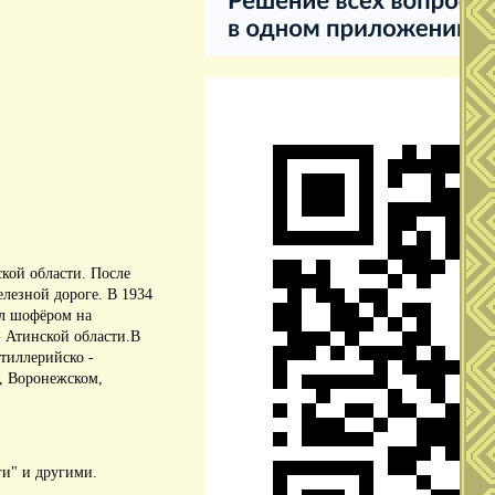
ской области.
После
елезной дороге.
В 1934
ал шофёром на
 Атинской области.
В
тиллерийско -
, Воронежском,
ги" и другими.