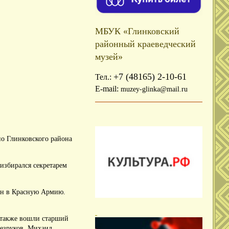
МБУК «Глинковский
районный краеведческий
музей»
+7 (48165) 2-10-61
Тел.:
E-mail:
muzey-glinka@mail.ru
но Глинковского района
 избирался секретарем
ван в Красную Армию.
ю также вошли старший
езруков, Михаил