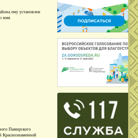
района ему установлен
о имя.
вого Памирского
ой Краснознаменной