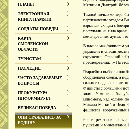
ПЛАНЫ
Мягкий и Дмитрий Яблочк
ЭЛЕКТРОННАЯ
Темной ночью минеры был
КНИГА ПАМЯТИ
партизанским отрядом Ви
взрывали склады с боепр
СОЛДАТЫ ПОБЕДЫ
поступали из тыла врага
командование, думая, что
КАРТА
СМОЛЕНСКОЙ
В начале мая фашистам уд
ОБЛАСТИ
укрывали и спасли местн
окружения.
Старший лейт
ТУРИСТАМ
преследования…» На этом 
НАСЛЕДИЕ
Гвардейцы выбрали для б
оборудовали окопы, а по
ЧАСТО ЗАДАВАЕМЫЕ
сильное подкрепление, п
ВОПРОСЫ
Фашисты с большими пот
ПРОКУРАТУРА
холма.
У минеров был уби
ИНФОРМИРУЕТ
минометы, над холмом по
Михаил Мягкий и Иван Б
ВЕЛИКАЯ ПОБЕДА
фашистов, вооруженных 
ОНИ СРАЖАЛИСЬ ЗА
Более трех часов шесть с
РОДИНУ
пушками и минометами.