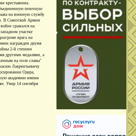
ье крестьянина.
объединенную пехотную
зыва на военную службу
и.
В Советской Армии
 войне сражался на
-западном участке
разгроме врага на
Армии награжден двумя
войны 2-й степени
ьмя другими медалями, а
женным на поле славы"
анасию Лаврентьевичу
орсировании Одера,
нную академию имени
ве.
Умер 14 сентября