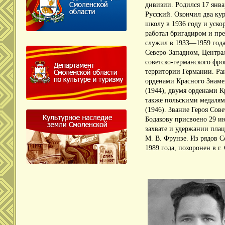
дивизии.
Родился 17 янва
Русский.
Окончил два ку
школу в 1936 году и уск
работал бригадиром и пре
служил в 1933—1959 год
Северо-Западном, Центра
советско-германского фро
территории Германии.
Ра
орденами Красного Знамен
(1944), двумя орденами К
также польскими медалям
(1946).
Звание Героя Сове
Бодакову присвоено 29 ию
захвате и удержании плац
М.
В.
Фрунзе.
Из рядов С
1989 года, похоронен в г.