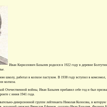
Иван Кириллович Базылев родился в 1922 году в деревне Болтути
ье.
юю школу, работал в колхозе пастухом.
В 1938 году вступил в комсомол,
ии колхоза.
икой Отечественной войны, Иван Базылев прибавил себе год и был приз
ронте с июня 1941 года.
ывательно-диверсионной группе лейтенанта Николая Колосова, в котору
в, младший сержант Вячеслав Ефимов, солдаты Иван Базылев, Филипп Б