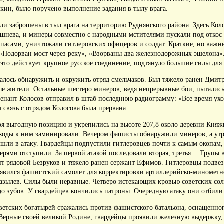
ин, было поручено выполнение задания в тылу врага.
и заброшены в тыл врага на территорию Руднянского района.
Здесь Кол
шнева, и минеры совместно с народными мстителями пускали под откос
ипасами, уничтожали гитлеровских офицеров и солдат.
Краткие, но важн
: «Подорван мост через реку», «Взорваны два железнодорожных эшелона»
 это действует крупное русское соединение, подтянуло большие силы для
алось обнаружить и окружить отряд смельчаков.
Был тяжело ранен Дмитр
ые жители.
Остальные шестеро минеров, ведя непрерывные бои, пытались
енант Колосов отправил в штаб последнюю радиограмму: «Все время ух
связь с отрядом Колосова была прервана.
оя выгодную позицию и укрепились на высоте 207,8 около деревни Кня
дходы к ним заминировали.
Вечером фашисты обнаружили минеров, а утр
ошли в атаку.
Гвардейцы подпустили гитлеровцев почти к самым окопам, 
ерями отступили.
За первой атакой последовали вторая, третья… Трупы 
т рядовой Безруков и тяжело ранен сержант Ефимов.
Гитлеровцы подвез
явился фашистский самолет для корректировки артиллерийско-минометн
азылев.
Силы были неравные.
Четверо истекающих кровью советских сол
до зубов.
У гвардейцев кончились патроны.
Очередную атаку они отбили
оветских богатырей сражались против фашистского батальона, оснащенно
Верные своей великой Родине, гвардейцы проявили железную выдержку, 