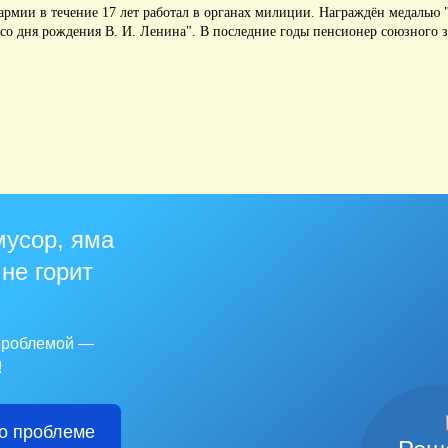
армии в течение 17 лет работал в органах милиции.
Награждён медалью "
 со дня рождения В.
И.
Ленина".
В последние годы пенсионер союзного 
мусор, яма
 не горит
 проблемой —
!
о проблеме