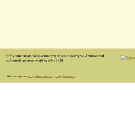
© Муниципальное бюджетное учреждение культуры «Глинковский
районный краеведческий музей», 2026
Web-canape —
создание сайтов
и
продвижение