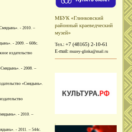
МБУК «Глинковский
районный краеведческий
мядынь». - 2010. –
музей»
нь». - 2009. – 608с.
+7 (48165) 2-10-61
Тел.:
E-mail:
muzey-glinka@mail.ru
ное издательство
Смядынь». - 2008. –
здательство «Смядынь».
издательство
мядынь». - 2010. –
дынь». - 2011. – 544с.