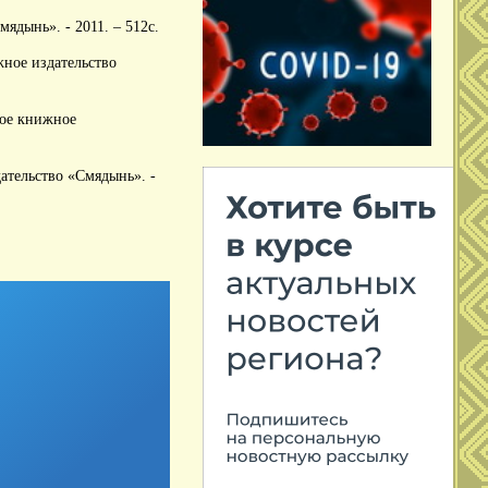
ядынь». - 2011. – 512с.
ное издательство
ное книжное
ательство «Смядынь». -