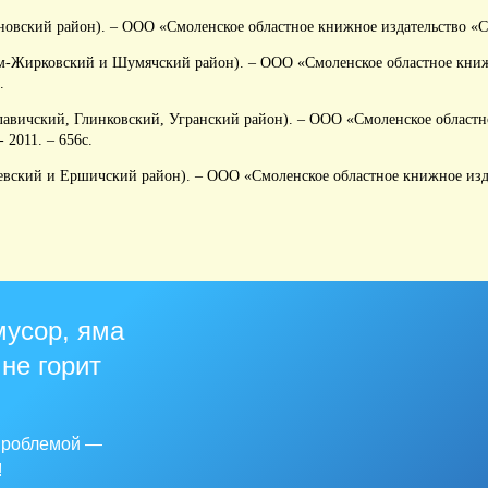
овский район). – ООО «Смоленское областное книжное издательство «См
м-Жирковский и Шумячский район). – ООО «Смоленское областное книж
.
лавичский, Глинковский, Угранский район). – ООО «Смоленское област
 2011. – 656с.
евский и Ершичский район). – ООО «Смоленское областное книжное изд
мусор, яма
 не горит
 проблемой —
!