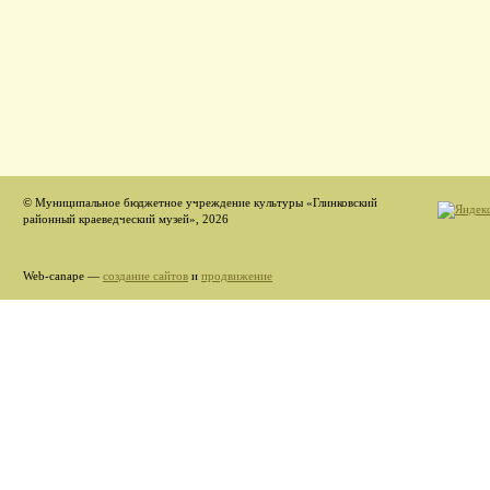
© Муниципальное бюджетное учреждение культуры «Глинковский
районный краеведческий музей», 2026
Web-canape —
создание сайтов
и
продвижение