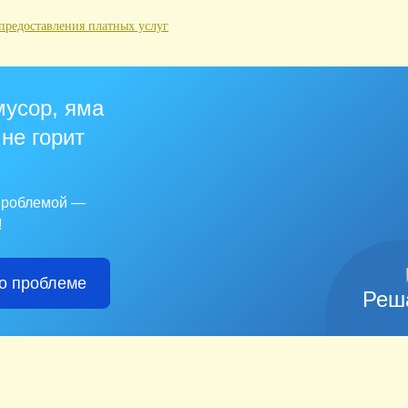
едоставления платных услуг
мусор, яма
 не горит
 проблемой —
!
о проблеме
Реш