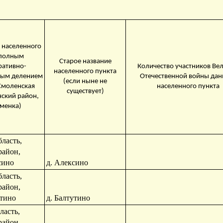
 населенного
 полным
Старое название
ративно-
Количество участников Ве
населенного пункта
ным делением
Отечественной войны дан
(если ныне не
Смоленская
населенного пункта
существует)
нский район,
аменка)
ласть,
район,
сино
д. Алексино
ласть,
район,
утино
д. Балтутино
ласть,
район,