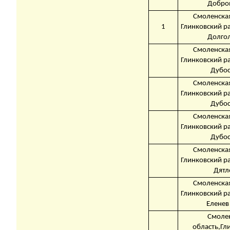
Добро
Смоленская
1
Глинковский р
Долго
Смоленская
Глинковский р
Дубо
Смоленская
Глинковский р
Дубо
Смоленская
Глинковский р
Дубо
Смоленская
Глинковский р
Дятл
Смоленская
Глинковский р
Еленев
Смоле
область,Гл