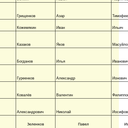
Грищенков
Азар
Тимофее
Кожемякин
Иван
Ильич
Казаков
Яков
Масуйло
Богданов
Илья
Иванови
Гуреенков
Александр
Ионович
Ковалёв
Валентин
Филиппо
Александрович
Николай
Иосифов
Зеленков
Павел
И