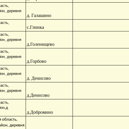
асть,
йон, деревня
д. Галашино
асть,
с.Глинка
асть,
йон, деревня
д.Голенищево
асть,
йон, деревня
д.Горбово
асть,
йон, деревня
д. Денисово
асть,
йон, деревня
д.Денисово
асть,
йон,д
д.Добромино
 область,
айон, деревня