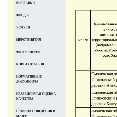
ВЫСТАВКИ
ФОНДЫ
Наименование
УСЛУГИ
пункта с
админист
МЕРОПРИЯТИЯ
№ п/п
территориаль
(например: 
область, Угра
ФОТОГАЛЕРЕЯ
село Зн
КНИГА ОТЗЫВОВ
Смоленская об
НОРМАТИВНЫЕ
Глинковский 
ДОКУМЕНТЫ
деревня Алек
Смоленская об
НЕЗАВИСИМАЯ ОЦЕНКА
Глинковский 
КАЧЕСТВА
деревня Балт
смоленская об
ПРАВИЛА ПОВЕДЕНИЯ В
МУЗЕЕ
Глинковский 