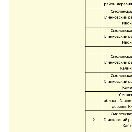
район,деревня
Смоленская
Глинковский р
Ивон
Смоленская
Глинковский р
Ивон
Смоленская
Глинковский р
Калин
Смоленская
Глинковский р
Каме
Смоле
область,Глинк
деревня К
Смоленская
2
Глинковский р
Клёх