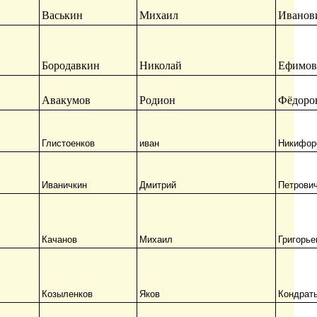
Васькин
Михаил
Иванов
Бородавкин
Николай
Ефимов
Авакумов
Родион
Фёдоро
Глистоенков
иван
Никифор
Иваничкин
Дмитрий
Петрови
Качанов
Михаил
Григорье
Козыленков
Яков
Кондрат