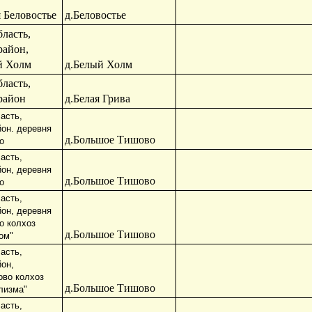
 Беловостье
д.Беловостье
ласть,
район,
й Холм
д.Белый Холм
ласть,
район
д.Белая Грива
асть,
йон. деревня
д.Большое Тишово
о
асть,
йон, деревня
д.Большое Тишово
о
асть,
йон, деревня
о колхоз
д.Большое Тишово
ом"
асть,
йон,
во колхоз
д.Большое Тишово
лизма"
асть,