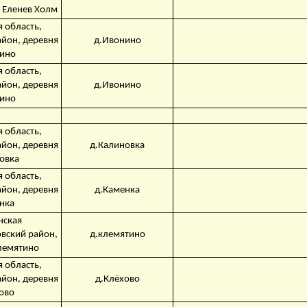
 Еленев Холм
 область,
айон, деревня
д.Ивонино
ино
 область,
айон, деревня
д.Ивонино
ино
 область,
айон, деревня
д.Калиновка
овка
 область,
айон, деревня
д.Каменка
нка
нская
овский район,
д.клемятино
лемятино
 область,
айон, деревня
д.Клёхово
ово