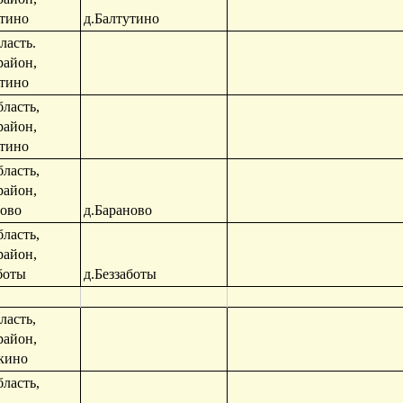
утино
д.Балтутино
ласть.
район,
утино
ласть,
район,
утино
ласть,
район,
ново
д.Бараново
ласть,
район,
боты
д.Беззаботы
ласть,
район,
зкино
ласть,