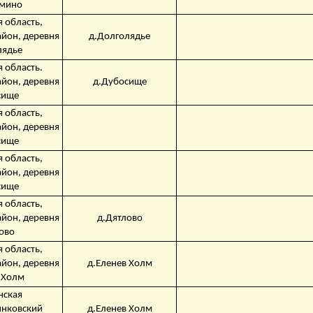
мино
 область,
айон, деревня
д.Долголядье
лядье
 область.
айон, деревня
д.Дубосище
сище
 область,
айон, деревня
сище
 область,
айон, деревня
сище
 область,
айон, деревня
д.Дятлово
ово
 область,
айон, деревня
д.Еленев Холм
 Холм
нская
инковский
д.Еленев Холм