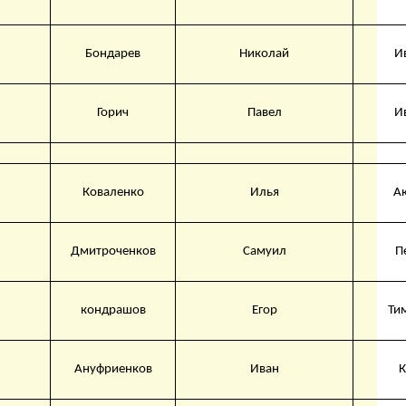
Бондарев
Николай
И
Горич
Павел
И
Коваленко
Илья
А
Дмитроченков
Самуил
П
кондрашов
Егор
Ти
Ануфриенков
Иван
К