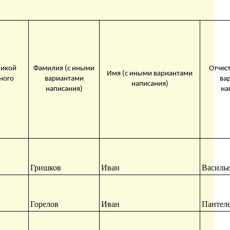
ликой
Фамилия (с иными
Отчес
Имя (с иными вариантами
ного
вариантами
ва
написания)
написания)
на
Гришков
Иван
Василь
Горелов
Иван
Пантел