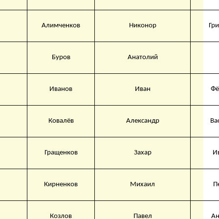
Алимченков
Никонор
Гр
Буров
Анатолий
Иванов
Иван
Фё
Ковалёв
Александр
Ва
Гращенков
Захар
И
Кирненков
Михаил
П
Козлов
Павел
Ан