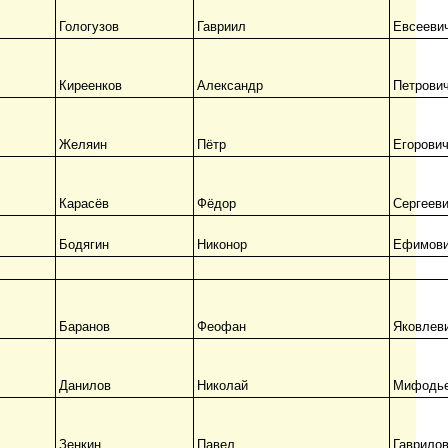
Гологузов
Гавриил
Евсееви
Киреенков
Александр
Петрови
Желяин
Пётр
Егорови
Карасёв
Фёдор
Сергеев
Бодягин
Никонор
Ефимов
Баранов
Феофан
Яковлев
Данилов
Николай
Мифодь
Зенкин
Павел
Гаврило