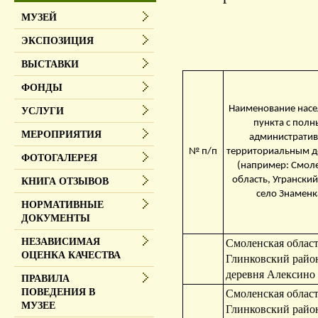
МУЗЕЙ
ЭКСПОЗИЦИЯ
ВЫСТАВКИ
ФОНДЫ
Наименование насе
УСЛУГИ
пункта с пол
МЕРОПРИЯТИЯ
административ
№ п/п
территориальным 
ФОТОГАЛЕРЕЯ
(например: Смол
область, Угранский
КНИГА ОТЗЫВОВ
село Знаменк
НОРМАТИВНЫЕ
ДОКУМЕНТЫ
НЕЗАВИСИМАЯ
Смоленская област
ОЦЕНКА КАЧЕСТВА
Глинковский райо
деревня Алексино
ПРАВИЛА
ПОВЕДЕНИЯ В
Смоленская област
МУЗЕЕ
Глинковский райо