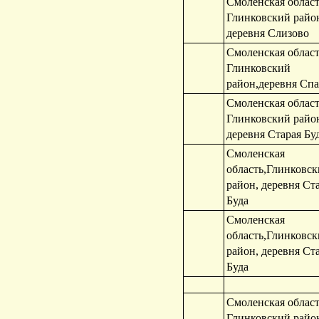
Смоленская област
Глинковский райо
деревня Слизово
Смоленская област
Глинковский
район,деревня Спа
Смоленская област
Глинковский райо
деревня Старая Бу
Смоленская
область,Глинковс
район, деревня Ст
Буда
Смоленская
область,Глинковс
район, деревня Ст
Буда
Смоленская област
Глинковский райо