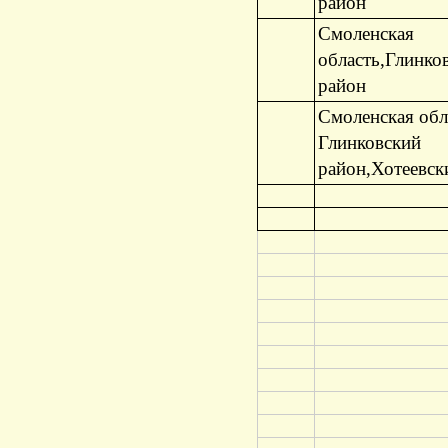
район
Смоленская
область,Глинко
район
Смоленская обл
Глинковский
район,Хотеевски