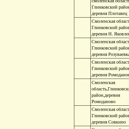
смоленская област
Глинковский райо
деревня Плотавец
Смоленская област
Глинковский райо
деревня Н. Яковл
Смоленская област
Глинковский райо
деревня Розуваевк
Смоленская област
Глинковский райо
деревня Ромодано
Смоленская
область,Глинковс
район,деревня
Ромоданово
Смоленская област
Глинковский райо
деревня Совкино