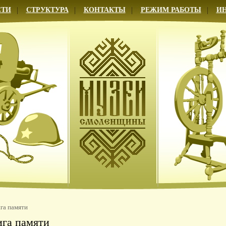
СТИ
СТРУКТУРА
КОНТАКТЫ
РЕЖИМ РАБОТЫ
И
га памяти
ига памяти