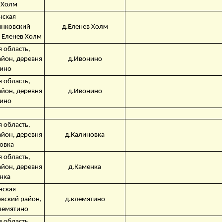
 Холм
нская
инковский
д.Еленев Холм
 Еленев Холм
 область,
айон, деревня
д.Ивонино
ино
 область,
айон, деревня
д.Ивонино
ино
 область,
айон, деревня
д.Калиновка
овка
 область,
айон, деревня
д.Каменка
нка
нская
овский район,
д.клемятино
лемятино
 область,