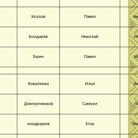
Козлов
Павел
Ан
Бондарев
Николай
И
Горич
Павел
И
Коваленко
Илья
А
Дмитроченков
Самуил
П
кондрашов
Егор
Ти