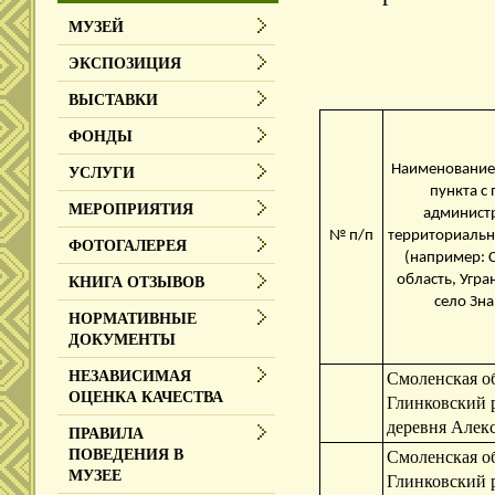
МУЗЕЙ
ЭКСПОЗИЦИЯ
ВЫСТАВКИ
ФОНДЫ
Наименование
УСЛУГИ
пункта с
МЕРОПРИЯТИЯ
админист
№ п/п
территориаль
ФОТОГАЛЕРЕЯ
(например: 
область, Угра
КНИГА ОТЗЫВОВ
село Зн
НОРМАТИВНЫЕ
ДОКУМЕНТЫ
НЕЗАВИСИМАЯ
Смоленская об
ОЦЕНКА КАЧЕСТВА
Глинковский 
деревня Алек
ПРАВИЛА
ПОВЕДЕНИЯ В
Смоленская об
МУЗЕЕ
Глинковский 