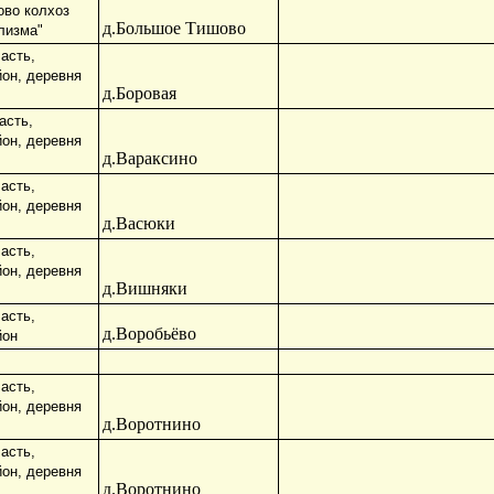
во колхоз
д.Большое Тишово
лизма"
асть,
йон, деревня
д.Боровая
асть,
йон, деревня
д.Вараксино
асть,
йон, деревня
д.Васюки
асть,
йон, деревня
д.Вишняки
асть,
д.Воробьёво
йон
асть,
йон, деревня
д.Воротнино
асть,
йон, деревня
д.Воротнино