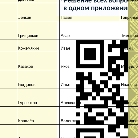
Зенкин
Павел
Гаврило
Грищенков
Азар
Тимофее
Кожемякин
Иван
Ильич
Казаков
Яков
Масуйло
Богданов
Илья
Иванови
Гуреенков
Александр
Ионович
Ковалёв
Валентин
Филиппо