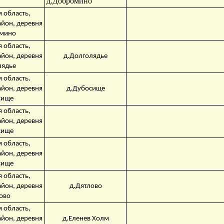
д.Добромино
 область,
айон, деревня
мино
 область,
айон, деревня
д.Долголядье
лядье
 область.
айон, деревня
д.Дубосище
сище
 область,
айон, деревня
сище
 область,
айон, деревня
сище
 область,
айон, деревня
д.Дятлово
ово
 область,
айон, деревня
д.Еленев Холм