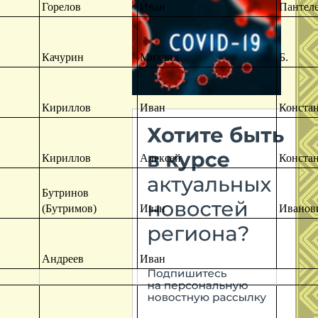
Горелов
Иван
Пантел
Качурин
Михаил
Б.
Кириллов
Иван
Конста
Кириллов
Алексей
Конста
Бутринов
(Бутримов)
Иван
Иванов
Андреев
Иван