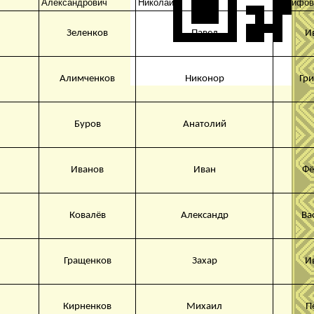
Александрович
Николай
Иосифов
Зеленков
Павел
И
Алимченков
Никонор
Гр
Буров
Анатолий
Иванов
Иван
Фё
Ковалёв
Александр
Ва
Гращенков
Захар
И
Кирненков
Михаил
П