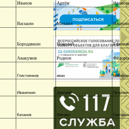
Иванов
Артём
Иванов
Васькин
Михаил
Иванов
Бородавкин
Николай
Ефимов
Авакумов
Родион
Фёдоро
Глистоенков
иван
Никифор
Иваничкин
Дмитрий
Петрови
Качанов
Михаил
Григорье