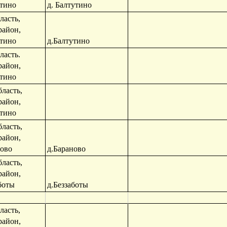
утино
д. Балтутино
ласть,
район,
утино
д.Балтутино
ласть.
район,
утино
ласть,
район,
утино
ласть,
район,
ново
д.Бараново
ласть,
район,
боты
д.Беззаботы
ласть,
район,