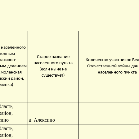
 населенного
 полным
Старое название
ративно-
Количество участников Ве
населенного пункта
ным делением
Отечественной войны дан
(если ныне не
Смоленская
населенного пункта
существует)
нский район,
аменка)
ласть,
район,
сино
д. Алексино
ласть,
район,