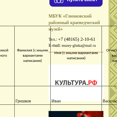
МБУК «Глинковский
районный краеведческий
музей»
+7 (48165) 2-10-61
Тел.:
E-mail:
muzey-glinka@mail.ru
ликой
Фамилия (с иными
Отчес
Имя (с иными вариантами
ного
вариантами
ва
написания)
написания)
на
Гришков
Иван
Василь