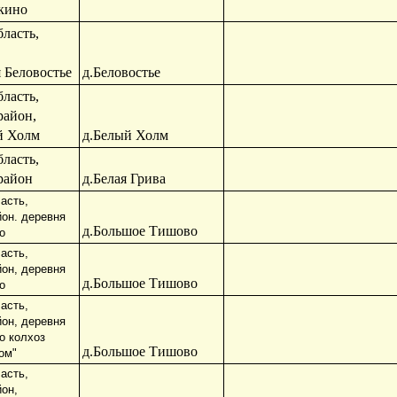
зкино
ласть,
 Беловостье
д.Беловостье
ласть,
район,
й Холм
д.Белый Холм
ласть,
район
д.Белая Грива
асть,
йон. деревня
д.Большое Тишово
о
асть,
йон, деревня
д.Большое Тишово
о
асть,
йон, деревня
о колхоз
д.Большое Тишово
ом"
асть,
йон,