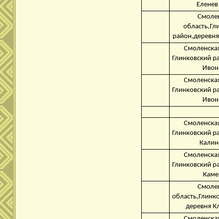
Еленев
Смоле
область,Гл
район,деревня
Смоленская
Глинковский р
Ивон
Смоленская
Глинковский р
Ивон
Смоленская
Глинковский р
Калин
Смоленская
Глинковский р
Каме
Смоле
область,Глинк
деревня К
Смоленская