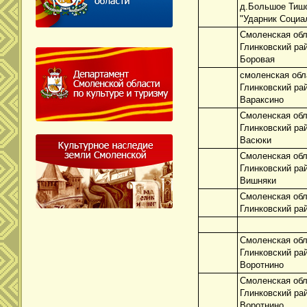
д.Большое Тишо
"Ударник Социа
Смоленская обл
Глинковский ра
Боровая
смоленская обл
Глинковский ра
Вараксино
Смоленская обл
Глинковский ра
Васюки
Смоленская обл
Глинковский ра
Вишняки
Смоленская обл
Глинковский ра
Смоленская обл
Глинковский ра
Воротнино
Смоленская обл
Глинковский ра
Воротнино