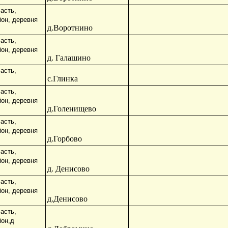
асть,
йон, деревня
д.Воротнино
асть,
йон, деревня
д. Галашино
асть,
с.Глинка
асть,
йон, деревня
д.Голенищево
асть,
йон, деревня
д.Горбово
асть,
йон, деревня
д. Денисово
асть,
йон, деревня
д.Денисово
асть,
йон,д