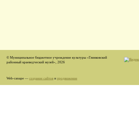
© Муниципальное бюджетное учреждение культуры «Глинковский
районный краеведческий музей», 2026
Web-canape —
создание сайтов
и
продвижение