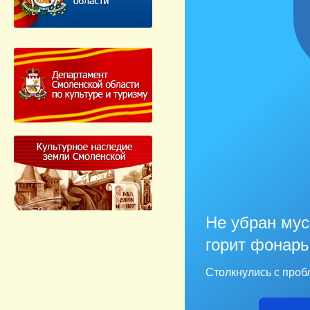
Не убран мус
горит фонарь
Столкнулись с проб