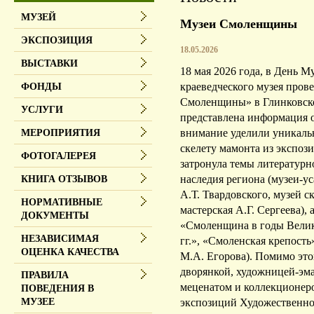
МУЗЕЙ
Музеи Смоленщины
ЭКСПОЗИЦИЯ
18.05.2026
ВЫСТАВКИ
18 мая 2026 года, в День М
краеведческого музея пров
ФОНДЫ
Смоленщины» в Глинковск
УСЛУГИ
представлена информация о
внимание уделили уникаль
МЕРОПРИЯТИЯ
скелету мамонта из экспоз
ФОТОГАЛЕРЕЯ
затронула темы литературн
наследия региона (музеи-у
КНИГА ОТЗЫВОВ
А.Т. Твардовского, музей с
НОРМАТИВНЫЕ
мастерская А.Г. Сергеева),
ДОКУМЕНТЫ
«Смоленщина в годы Велик
НЕЗАВИСИМАЯ
гг.», «Смоленская крепость
ОЦЕНКА КАЧЕСТВА
М.А. Егорова). Помимо это
дворянкой, художницей-эма
ПРАВИЛА
меценатом и коллекционер
ПОВЕДЕНИЯ В
экспозиций Художественной
МУЗЕЕ