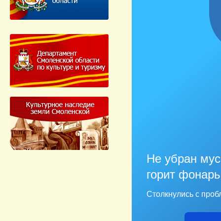
Не убран мус
горит фонарь
Столкнулись с проб