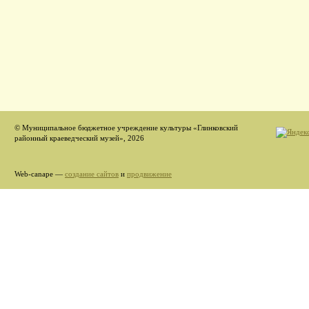
© Муниципальное бюджетное учреждение культуры «Глинковский
районный краеведческий музей», 2026
Web-canape —
создание сайтов
и
продвижение