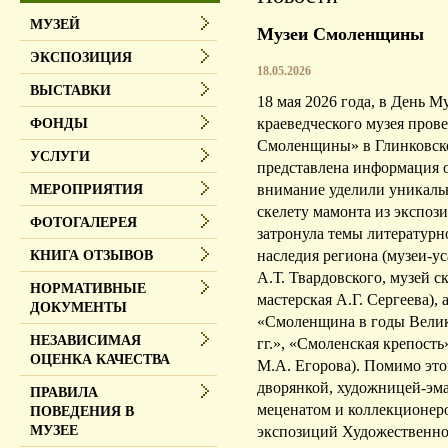
МУЗЕЙ
Музеи Смоленщины
ЭКСПОЗИЦИЯ
18.05.2026
ВЫСТАВКИ
18 мая 2026 года, в День М
краеведческого музея пров
ФОНДЫ
Смоленщины» в Глинковск
УСЛУГИ
представлена информация о
внимание уделили уникаль
МЕРОПРИЯТИЯ
скелету мамонта из экспоз
ФОТОГАЛЕРЕЯ
затронула темы литературн
наследия региона (музеи-у
КНИГА ОТЗЫВОВ
А.Т. Твардовского, музей с
НОРМАТИВНЫЕ
мастерская А.Г. Сергеева),
ДОКУМЕНТЫ
«Смоленщина в годы Велик
НЕЗАВИСИМАЯ
гг.», «Смоленская крепость
ОЦЕНКА КАЧЕСТВА
М.А. Егорова). Помимо это
дворянкой, художницей-эма
ПРАВИЛА
меценатом и коллекционер
ПОВЕДЕНИЯ В
экспозиций Художественной
МУЗЕЕ