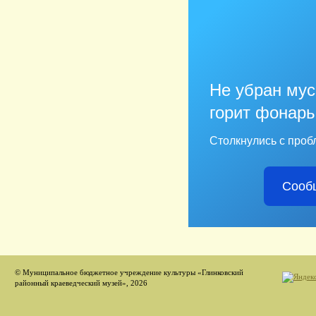
Не убран мус
горит фонарь
Столкнулись с проб
Сооб
© Муниципальное бюджетное учреждение культуры «Глинковский
районный краеведческий музей», 2026