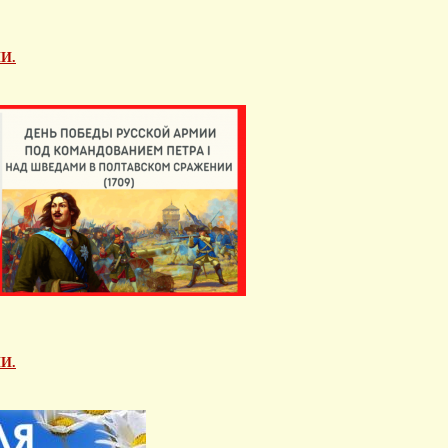
И.
И.