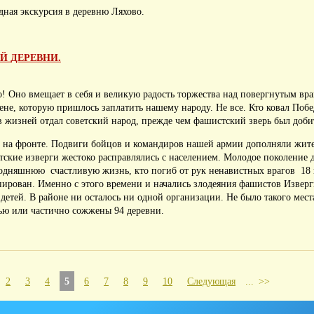
здная экскурсия в деревню Ляхово.
 ДЕРЕВНИ.
о! Оно вмещает в себя и великую радость торжества над повергнутым вр
не, которую пришлось заплатить нашему народу. Не все. Кто ковал Побе
 жизней отдал советский народ, прежде чем фашистский зверь был добит
ко на фронте. Подвиги бойцов и командиров нашей армии дополняли жит
тские изверги жестоко расправлялись с населением. Молодое поколение 
егодняшнюю счастливую жизнь, кто погиб от рук ненавистных врагов 18
пирован. Именно с этого времени и начались злодеяния фашистов Извер
детей. В районе ни осталось ни одной организации. Не было такого места
тью или частично сожжены 94 деревни.
2
3
4
5
6
7
8
9
10
Следующая
...
>>