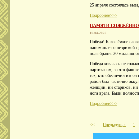
25 апреля состоялась вые
Подробнее>>>
ПАМЯТИ СОЖЖЁННОЙ
16.04.2025
Победа! Какое ёмкое слов
напоминает о незримой це
поля брани. 20 миллионов
Победа ковалась не толь
партизанам, за что фашис
тех, кто обеспечил им с
район был частично окку
женщин, ни стариков, ни 
нога врага. Были полнос
Подробнее>>>
<<
...
Предыдущая
1