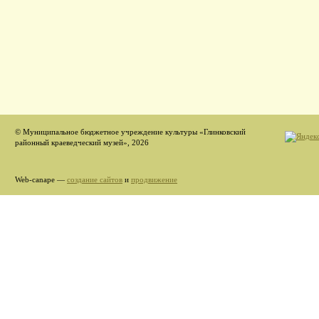
© Муниципальное бюджетное учреждение культуры «Глинковский
районный краеведческий музей», 2026
Web-canape —
создание сайтов
и
продвижение