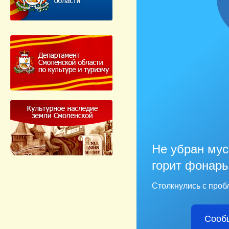
Не убран мус
горит фонарь
Столкнулись с проб
Сооб