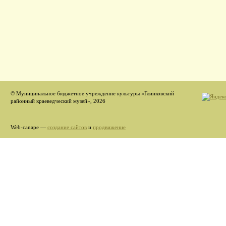
© Муниципальное бюджетное учреждение культуры «Глинковский
районный краеведческий музей», 2026
Web-canape —
создание сайтов
и
продвижение