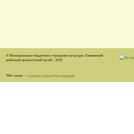
© Муниципальное бюджетное учреждение культуры «Глинковский
районный краеведческий музей», 2026
Web-canape —
создание сайтов
и
продвижение