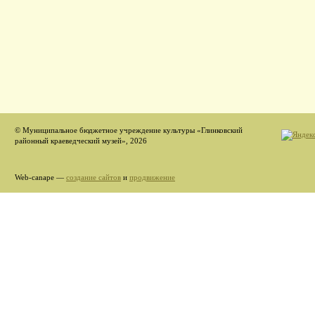
© Муниципальное бюджетное учреждение культуры «Глинковский
районный краеведческий музей», 2026
Web-canape —
создание сайтов
и
продвижение