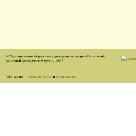
© Муниципальное бюджетное учреждение культуры «Глинковский
районный краеведческий музей», 2026
Web-canape —
создание сайтов
и
продвижение