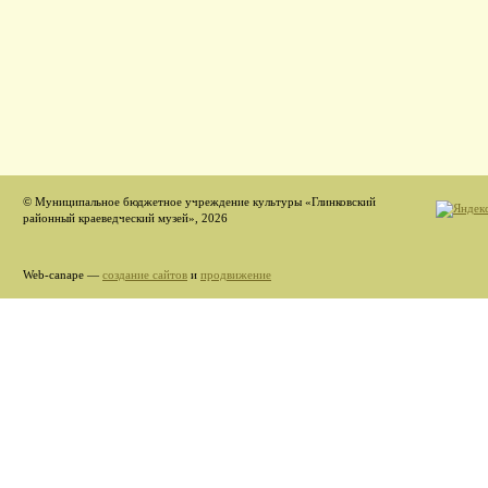
© Муниципальное бюджетное учреждение культуры «Глинковский
районный краеведческий музей», 2026
Web-canape —
создание сайтов
и
продвижение