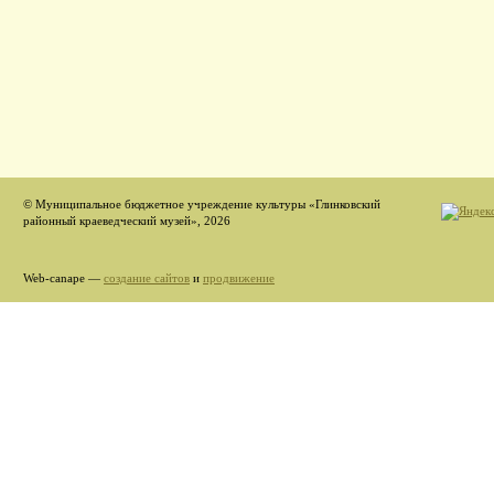
© Муниципальное бюджетное учреждение культуры «Глинковский
районный краеведческий музей», 2026
Web-canape —
создание сайтов
и
продвижение