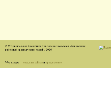
© Муниципальное бюджетное учреждение культуры «Глинковский
районный краеведческий музей», 2026
Web-canape —
создание сайтов
и
продвижение