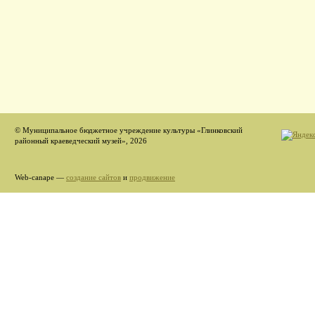
© Муниципальное бюджетное учреждение культуры «Глинковский
районный краеведческий музей», 2026
Web-canape —
создание сайтов
и
продвижение