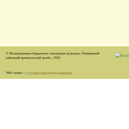
© Муниципальное бюджетное учреждение культуры «Глинковский
районный краеведческий музей», 2026
Web-canape —
создание сайтов
и
продвижение